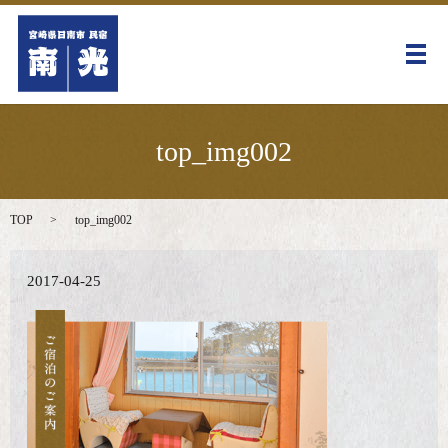
メ
top_img002
TOP
top_img002
2017-04-25