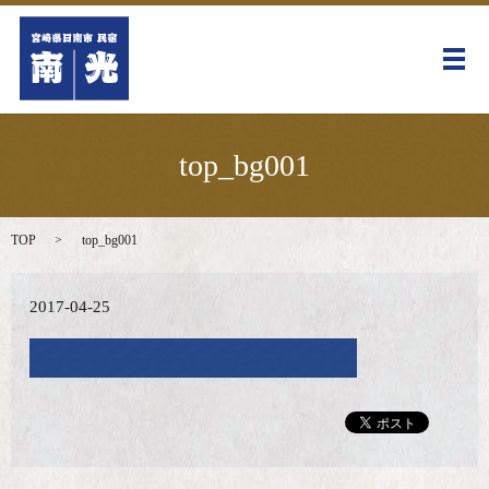
メ
top_bg001
TOP
top_bg001
2017-04-25