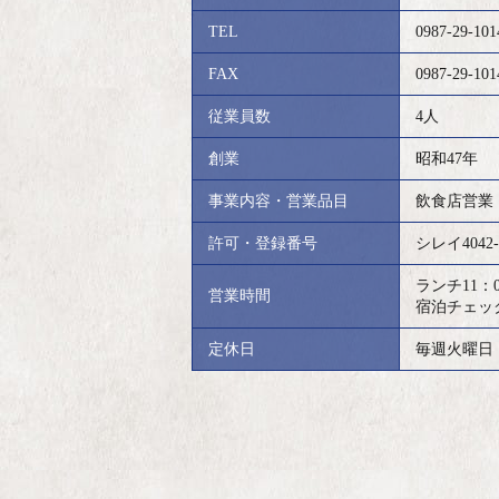
TEL
0987-29-101
FAX
0987-29-101
従業員数
4人
創業
昭和47年
事業内容・営業品目
飲食店営業
許可・登録番号
シレイ4042-
ランチ11：0
営業時間
宿泊チェック
定休日
毎週火曜日