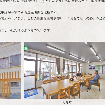
お客様が訪れる『鵜戸神宮』（うどじんぐう）への参拝ルート、海岸参道
水平線が一望できる風光明媚な場所です。
海老』や『メジナ』などの新鮮な食材を使い、『おもてなしの心』を込
過ごしいただけるよう努めています。
大食堂