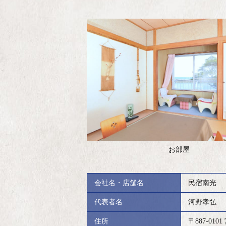
お部屋
会社名・店舗名
民宿南光
代表者名
河野孝弘
住所
〒887-01